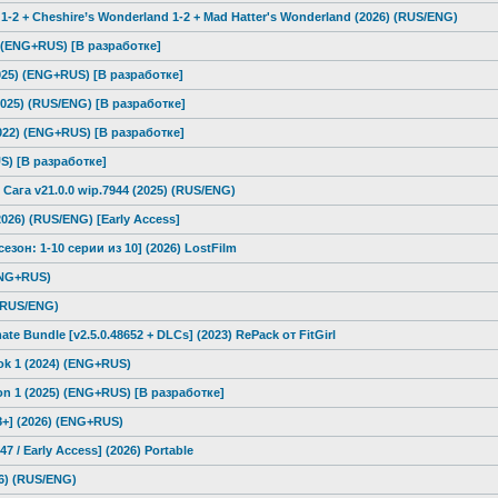
1-2 + Cheshire’s Wonderland 1-2 + Mad Hatter's Wonderland (2026) (RUS/ENG)
) (ENG+RUS) [В разработке]
025) (ENG+RUS) [В разработке]
2025) (RUS/ENG) [В разработке]
2022) (ENG+RUS) [В разработке]
S) [В разработке]
Сага v21.0.0 wip.7944 (2025) (RUS/ENG)
026) (RUS/ENG) [Early Access]
сезон: 1-10 серии из 10] (2026) LostFilm
ENG+RUS)
(RUS/ENG)
ate Bundle [v2.5.0.48652
+ DLCs] (2023) RePack от FitGirl
ok 1 (2024) (ENG+RUS)
on 1 (2025) (ENG+RUS) [В разработке]
18+] (2026) (ENG+RUS)
47 / Early Access] (2026) Portable
26) (RUS/ENG)