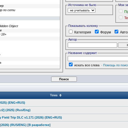
Источника не было
Мои з
П
Т
Показывать колонку
Категория
Форум
Авт
Автор
Название содержит
искать все слова
·
Помощь по поис
Тема
(2025) (ENG+RUS)
1r2] (2025) (Rus/Eng)
 Field Trip DLC v1.171 (2026) (ENG+RUS)
C (2026) (RUS/ENG) [В разработке]