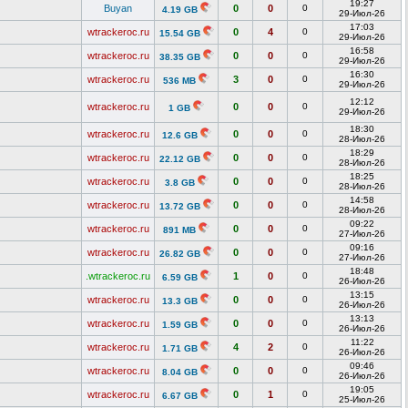
19:27
Buyan
0
0
0
4.19 GB
29-Июл-26
17:03
wtrackeroc.ru
0
4
0
15.54 GB
29-Июл-26
16:58
wtrackeroc.ru
0
0
0
38.35 GB
29-Июл-26
16:30
wtrackeroc.ru
3
0
0
536 MB
29-Июл-26
12:12
wtrackeroc.ru
0
0
0
1 GB
29-Июл-26
18:30
wtrackeroc.ru
0
0
0
12.6 GB
28-Июл-26
18:29
wtrackeroc.ru
0
0
0
22.12 GB
28-Июл-26
18:25
wtrackeroc.ru
0
0
0
3.8 GB
28-Июл-26
14:58
wtrackeroc.ru
0
0
0
13.72 GB
28-Июл-26
09:22
wtrackeroc.ru
0
0
0
891 MB
27-Июл-26
09:16
wtrackeroc.ru
0
0
0
26.82 GB
27-Июл-26
18:48
.wtrackeroc.ru
1
0
0
6.59 GB
26-Июл-26
13:15
wtrackeroc.ru
0
0
0
13.3 GB
26-Июл-26
13:13
wtrackeroc.ru
0
0
0
1.59 GB
26-Июл-26
11:22
wtrackeroc.ru
4
2
0
1.71 GB
26-Июл-26
09:46
wtrackeroc.ru
0
0
0
8.04 GB
26-Июл-26
19:05
wtrackeroc.ru
0
1
0
6.67 GB
25-Июл-26