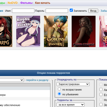
оды
|
NoDVD
|
Фильмы
|
Как качать
ия
·
Имя:
Пароль:
Запомнить
·
Забы
Опции показа торрентов
Упорядочить по
Показ
·
перейти к разделу
Мо
по возрастанию
Ак
по убыванию
Ес
Но
Торренты за
Зо