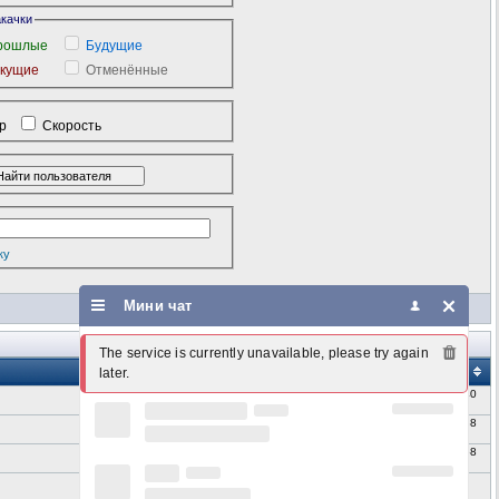
акачки
рошлые
Будущие
екущие
Отменённые
ор
Скорость
ку
Мини чат
The service is currently unavailable, please try again 
Автор
Размер
S
L
C
Добавлен
later.
Вчера 16:40
wtrackeroc.ru
2
26
0
80.66 GB
7-Авг-26
Вчера 16:38
.wtrackeroc.ru
0
0
0
11.41 GB
7-Авг-26
Вчера 14:58
wtrackeroc.ru
1877
267
0
2.94 GB
7-Авг-26
18:59
wtrackeroc.ru
130
78
0
1.17 GB
6-Авг-26