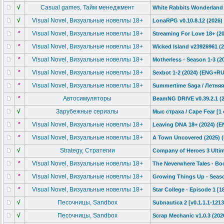
√
Сasual games, Тайм менеджмент
White Rabbits Wonderland 
√
Visual Novel, Визуальные новеллы 18+
LonaRPG v0.10.8.12 (2026
*
Visual Novel, Визуальные новеллы 18+
Streaming For Love 18+ (2
*
Visual Novel, Визуальные новеллы 18+
Wicked Island v23926961 (
*
Visual Novel, Визуальные новеллы 18+
Motherless - Season 1-3 (
*
Visual Novel, Визуальные новеллы 18+
Sexbot 1-2 (2024) (ENG+RU
*
Visual Novel, Визуальные новеллы 18+
Summertime Saga / Летняя 
*
Автосимуляторы
BeamNG DRIVE v0.39.2.1 (2
√
Зарубежные сериалы
Мыс страха / Cape Fear [1 
*
Visual Novel, Визуальные новеллы 18+
Leaving DNA 18+ (2024) (
*
Visual Novel, Визуальные новеллы 18+
A Town Uncovered (2025) 
√
Strategy, Стратегии
Company of Heroes 3 Ultim
*
Visual Novel, Визуальные новеллы 18+
The Neverwhere Tales - Bo
*
Visual Novel, Визуальные новеллы 18+
Growing Things Up - Seas
*
Visual Novel, Визуальные новеллы 18+
Star College - Episode 1 [
√
Песочницы, Sandbox
Subnautica 2 [v0.1.1.1-121
3
√
Песочницы, Sandbox
Scrap Mechanic v1.0.3 (20