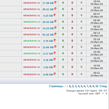
19:04
wtrackeroc.ru
0
0
0
17.38 GB
25-Июл-26
19:02
wtrackeroc.ru
0
0
0
59.41 GB
25-Июл-26
09:37
wtrackeroc.ru
0
0
0
6.23 GB
25-Июл-26
09:36
.wtrackeroc.ru
0
2
0
25.32 GB
25-Июл-26
09:35
wtrackeroc.ru
0
0
0
14.23 GB
25-Июл-26
09:13
wtrackeroc.ru
0
0
0
91.22 GB
25-Июл-26
20:18
.wtrackeroc.ru
0
0
0
2.75 GB
24-Июл-26
18:05
wtrackeroc.ru
0
2
0
12.66 GB
24-Июл-26
20:38
.wtrackeroc.ru
0
0
0
6.17 GB
23-Июл-26
19:35
wtrackeroc.ru
0
0
0
3.16 GB
23-Июл-26
10:54
wtrackeroc.ru
2
0
0
1.62 GB
23-Июл-26
09:41
wtrackeroc.ru
0
0
0
6.09 GB
23-Июл-26
Страницы
:
1
,
2
,
3
,
4
,
5
,
6
,
7
,
8
,
9
,
10
След.
Текущее время:
Сегодня 06:57
Часовой пояс:
GMT + 4