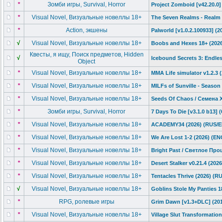
*
Зомби игры, Survival, Horror
Project Zomboid [v42.20.0]
*
Visual Novel, Визуальные новеллы 18+
The Seven Realms - Realm
*
Action, экшены
Palworld [v1.0.2.10093
3] (2
√
Visual Novel, Визуальные новеллы 18+
Boobs and Hexes 18+ (202
Квесты, я ищу, Поиск предметов, Hidden
√
Icebound Secrets 3: Endle
Object
*
Visual Novel, Визуальные новеллы 18+
MMA Life simulator v1.2.3
*
Visual Novel, Визуальные новеллы 18+
MILFs of Sunville - Seaso
*
Visual Novel, Визуальные новеллы 18+
Seeds Of Chaos / Семена 
*
Зомби игры, Survival, Horror
7 Days To Die [v3.1.0 b13]
*
Visual Novel, Визуальные новеллы 18+
ACADEMY34 (2026) (RUS/
*
Visual Novel, Визуальные новеллы 18+
We Are Lost 1-2 (2026) (E
*
Visual Novel, Визуальные новеллы 18+
Bright Past / Светлое Про
*
Visual Novel, Визуальные новеллы 18+
Desert Stalker v0.21.4 (20
*
Visual Novel, Визуальные новеллы 18+
Tentacles Thrive (2026) (
√
Visual Novel, Визуальные новеллы 18+
Goblins Stole My Panties 
*
RPG, ролевые игры
Grim Dawn [v1.3+DLC] (2016
*
Visual Novel, Визуальные новеллы 18+
Village Slut Transformati
on