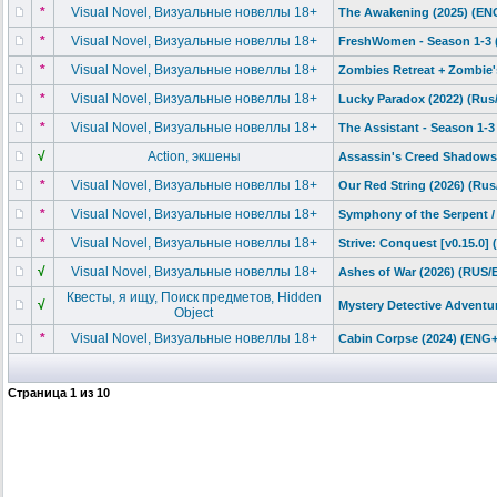
*
Visual Novel, Визуальные новеллы 18+
The Awakening (2025) (E
*
Visual Novel, Визуальные новеллы 18+
FreshWomen - Season 1-3 
*
Visual Novel, Визуальные новеллы 18+
Zombies Retreat + Zombie'
*
Visual Novel, Визуальные новеллы 18+
Lucky Paradox (2022) (Rus
*
Visual Novel, Визуальные новеллы 18+
The Assistant - Season 1-
√
Action, экшены
Assassin's Creed Shadows: 
*
Visual Novel, Визуальные новеллы 18+
Our Red String (2026) (Rus
*
Visual Novel, Визуальные новеллы 18+
Symphony of the Serpent 
*
Visual Novel, Визуальные новеллы 18+
Strive: Conquest [v0.15.0]
√
Visual Novel, Визуальные новеллы 18+
Ashes of War (2026) (RUS
Квесты, я ищу, Поиск предметов, Hidden
√
Mystery Detective Adventur
Object
*
Visual Novel, Визуальные новеллы 18+
Cabin Corpse (2024) (ENG
Страница
1
из
10