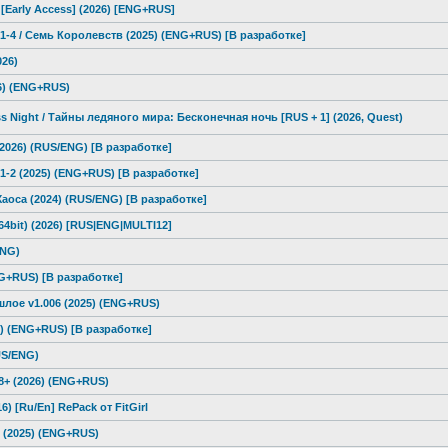
 [Early Access] (2026) [ENG+RUS]
 1-4 / Семь Королевств (2025) (ENG+RUS) [В разработке]
026)
6) (ENG+RUS)
ss Night / Тайны ледяного мира: Бесконечная ночь [RUS + 1] (2026, Quest)
 (2026) (RUS/ENG) [В разработке]
n 1-2 (2025) (ENG+RUS) [В разработке]
Хаоса (2024) (RUS/ENG) [В разработке]
 (64bit) (2026) [RUS|ENG|MULTI12]
ENG)
NG+RUS) [В разработке]
шлое v1.006 (2025) (ENG+RUS)
26) (ENG+RUS) [В разработке]
RUS/ENG)
18+ (2026) (ENG+RUS)
) [Ru/En] RePack от FitGirl
 (2025) (ENG+RUS)