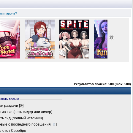
ли пароль?
Результатов поиска: 500 (max: 500)
ывать только
и раздачи
[
®
]
тивные (есть сидер или личер)
ть сид (полный источник)
вые с последнего посещения
[
]
лото / Серебро