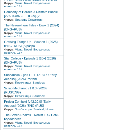
Форум:
Visual Novel, Визуальные
новеллы 18+
Company of Heroes 3 Ultimate Bundle
[v2.5.0.48652 + DLCs] (2...
Форум:
Strategy, Стратегии
The Neverwhere Tales - Book 1 (2024)
(ENG+RUS)
Форум:
Visual Novel, Визуальные
новеллы 18+
Growing Things Up - Season 1 (2025)
(ENG+RUS) [В разра...
Форум:
Visual Novel, Визуальные
новеллы 18+
Star College - Episode 1 [18+] (2026)
(ENG+RUS)
Форум:
Visual Novel, Визуальные
новеллы 18+
Subnautica 2 [v0.1.1.1-121347 / Early
Access] (2026) Portabl...
Форум:
Песочницы, Sandbox
Scrap Mechanic v1.0.3 (2026)
(RUS/ENG)
Форум:
Песочницы, Sandbox
Project Zomboid [v42.20.0] [Early
Access] (2026) [ENG+RUS]
Форум:
Зомби игры, Survival, Horror
The Seven Realms - Realm 1-4 / Семь
Королевств...
Форум:
Visual Novel, Визуальные
новеллы 18+