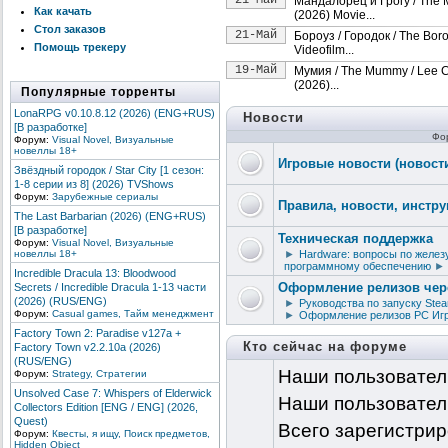
21-Май
Мандалорец и Грогу / The 
Как качать
(2026) Movie...
Стол заказов
21-Май
Бороуз / Городок / The Boro
Помощь трекеру
Videofilm...
19-Май
Мумия / The Mummy / Lee 
(2026)...
Популярные торренты
LonaRPG v0.10.8.12 (2026) (ENG+RUS)
Новости
[В разработке]
Фо
Форум:
Visual Novel, Визуальные
новеллы 18+
Игровые новости (новости
Звёздный городок / Star City [1 сезон:
1-8 серии из 8] (2026) TVShows
Форум:
Зарубежные сериалы
Правила, новости, инстру
The Last Barbarian (2026) (ENG+RUS)
[В разработке]
Техническая поддержка
Форум:
Visual Novel, Визуальные
новеллы 18+
►
Hardware: вопросы по желез
программному обеспечению
►
Incredible Dracula 13: Bloodwood
Оформление релизов чер
Secrets / Incredible Dracula 1-13 части
(2026) (RUS/ENG)
►
Руководства по запуску Stea
Форум:
Сasual games, Тайм менеджмент
►
Оформление релизов PC Иг
Factory Town 2: Paradise v127a +
Кто сейчас на форуме
Factory Town v2.2.10a (2026)
(RUS/ENG)
Наши пользовател
Форум:
Strategy, Стратегии
Unsolved Case 7: Whispers of Elderwick
Наши пользовател
Collectors Edition [ENG / ENG] (2026,
Quest)
Всего зарегистри
Форум:
Квесты, я ищу, Поиск предметов,
Hidden Object