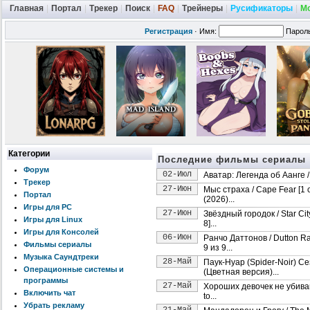
Главная
|
Портал
|
Трекер
|
Поиск
|
FAQ
|
Трейнеры
|
Русификаторы
|
М
Регистрация
·
Имя:
Парол
Категории
Последние фильмы сериалы
Форум
02-Июл
Аватар: Легенда об Аанге / A
Трекер
27-Июн
Мыс страха / Cape Fear [1 
Портал
(2026)...
Игры для PC
27-Июн
Звёздный городок / Star Cit
Игры для Linux
8]...
Игры для Консолей
06-Июн
Ранчо Даттонов / Dutton Ra
Фильмы сериалы
9 из 9...
Музыка Саундтреки
28-Май
Паук-Нуар (Spider-Noir) С
Операционные системы и
(Цветная версия)...
программы
27-Май
Хороших девочек не убивают
Включить чат
to...
Убрать рекламу