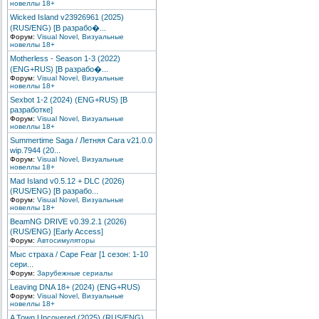
новеллы 18+
Wicked Island v23926961 (2025)
(RUS/ENG) [В разрабо�...
Форум:
Visual Novel, Визуальные
новеллы 18+
Motherless - Season 1-3 (2022)
(ENG+RUS) [В разрабо�...
Форум:
Visual Novel, Визуальные
новеллы 18+
Sexbot 1-2 (2024) (ENG+RUS) [В
разработке]
Форум:
Visual Novel, Визуальные
новеллы 18+
Summertime Saga / Летняя Сага v21.0.0
wip.7944 (20...
Форум:
Visual Novel, Визуальные
новеллы 18+
Mad Island v0.5.12 + DLC (2026)
(RUS/ENG) [В разрабо...
Форум:
Visual Novel, Визуальные
новеллы 18+
BeamNG DRIVE v0.39.2.1 (2026)
(RUS/ENG) [Early Access]
Форум:
Автосимуляторы
Мыс страха / Cape Fear [1 сезон: 1-10
сери...
Форум:
Зарубежные сериалы
Leaving DNA 18+ (2024) (ENG+RUS)
Форум:
Visual Novel, Визуальные
новеллы 18+
A Town Uncovered (2025) (RUS/ENG)