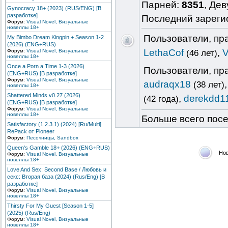
Парней:
8351
, Де
Gynocracy 18+ (2023) (RUS/ENG) [В
разработке]
Последний зареги
Форум:
Visual Novel, Визуальные
новеллы 18+
Пользователи, пр
My Bimbo Dream Kingpin + Season 1-2
(2026) (ENG+RUS)
LethaCof
,
V
Форум:
Visual Novel, Визуальные
(46 лет)
новеллы 18+
Once a Porn a Time 1-3 (2026)
Пользователи, пр
(ENG+RUS) [В разработке]
Форум:
Visual Novel, Визуальные
audraqx18
(38 лет)
новеллы 18+
Shattered Minds v0.27 (2026)
,
derekdd1
(42 года)
(ENG+RUS) [В разработке]
Форум:
Visual Novel, Визуальные
новеллы 18+
Больше всего посе
Satisfactory (1.2.3.1) (2024) [Ru/Multi]
RePack от Pioneer
Форум:
Песочницы, Sandbox
Queen's Gamble 18+ (2026) (ENG+RUS)
Но
Форум:
Visual Novel, Визуальные
новеллы 18+
Love And Sex: Second Base / Любовь и
секс: Вторая база (2024) (Rus/Eng) [В
разработке]
Форум:
Visual Novel, Визуальные
новеллы 18+
Thirsty For My Guest [Season 1-5]
(2025) (Rus/Eng)
Форум:
Visual Novel, Визуальные
новеллы 18+