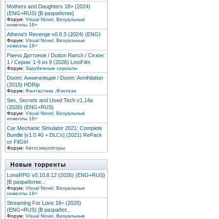
Mothers and Daughters 18+ (2024)
(ENG+RUS) [В разработке]
Форум:
Visual Novel, Визуальные
новеллы 18+
Athena's Revenge v0.8.3 (2024) (ENG)
Форум:
Visual Novel, Визуальные
новеллы 18+
Ранчо Даттонов / Dutton Ranch / Сезон:
1 / Серии: 1-9 из 9 (2026) LostFilm
Форум:
Зарубежные сериалы
Doom: Аннигиляция / Doom: Annihilation
(2019) HDRip
Форум:
Фантастика ,Фэнтези
Sex, Secrets and Used Tech v1.14a
(2026) (ENG+RUS)
Форум:
Visual Novel, Визуальные
новеллы 18+
Car Mechanic Simulator 2021: Complete
Bundle [v1.0.40 + DLCs] (2021) RePack
от FitGirl
Форум:
Автосимуляторы
Новые торренты
LonaRPG v0.10.8.12 (2026) (ENG+RUS)
[В разработке...
Форум:
Visual Novel, Визуальные
новеллы 18+
Streaming For Love 18+ (2025)
(ENG+RUS) [В разработ...
Форум:
Visual Novel, Визуальные