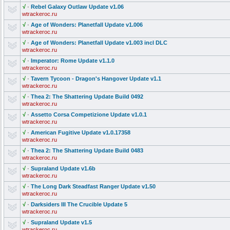
√
·
Rebel Galaxy Outlaw Update v1.06
wtrackeroc.ru
√
·
Age of Wonders: Planetfall Update v1.006
wtrackeroc.ru
√
·
Age of Wonders: Planetfall Update v1.003 incl DLC
wtrackeroc.ru
√
·
Imperator: Rome Update v1.1.0
wtrackeroc.ru
√
·
Tavern Tycoon - Dragon's Hangover Update v1.1
wtrackeroc.ru
√
·
Thea 2: The Shattering Update Build 0492
wtrackeroc.ru
√
·
Assetto Corsa Competizione
Update v1.0.1
wtrackeroc.ru
√
·
American Fugitive Update v1.0.17358
wtrackeroc.ru
√
·
Thea 2: The Shattering Update Build 0483
wtrackeroc.ru
√
·
Supraland Update v1.6b
wtrackeroc.ru
√
·
The Long Dark Steadfast Ranger Update v1.50
wtrackeroc.ru
√
·
Darksiders III The Crucible Update 5
wtrackeroc.ru
√
·
Supraland Update v1.5
wtrackeroc.ru