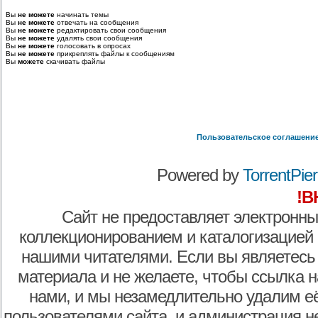
Вы
не можете
начинать темы
Вы
не можете
отвечать на сообщения
Вы
не можете
редактировать свои сообщения
Вы
не можете
удалять свои сообщения
Вы
не можете
голосовать в опросах
Вы
не можете
прикреплять файлы к сообщениям
Вы
можете
скачивать файлы
Пользовательское соглашени
Powered by
TorrentPier 
!В
Сайт не предоставляет электронны
коллекционированием и каталогизацией
нашими читателями. Если вы являетесь
материала и не желаете, чтобы ссылка н
нами, и мы незамедлительно удалим е
пользователями сайта, и администрация не