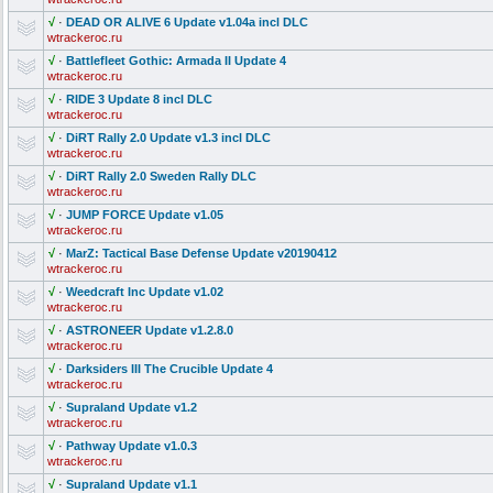
√
·
DEAD OR ALIVE 6 Update v1.04a incl DLC
wtrackeroc.ru
√
·
Battlefleet Gothic: Armada II Update 4
wtrackeroc.ru
√
·
RIDE 3 Update 8 incl DLC
wtrackeroc.ru
√
·
DiRT Rally 2.0 Update v1.3 incl DLC
wtrackeroc.ru
√
·
DiRT Rally 2.0 Sweden Rally DLC
wtrackeroc.ru
√
·
JUMP FORCE Update v1.05
wtrackeroc.ru
√
·
MarZ: Tactical Base Defense Update v20190412
wtrackeroc.ru
√
·
Weedcraft Inc Update v1.02
wtrackeroc.ru
√
·
ASTRONEER Update v1.2.8.0
wtrackeroc.ru
√
·
Darksiders III The Crucible Update 4
wtrackeroc.ru
√
·
Supraland Update v1.2
wtrackeroc.ru
√
·
Pathway Update v1.0.3
wtrackeroc.ru
√
·
Supraland Update v1.1