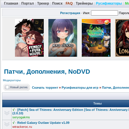
Главная
|
Портал
|
Трекер
|
Поиск
|
FAQ
|
Трейнеры
|
Русификаторы
|
М
Регистрация
·
Имя:
Парол
Патчи, Дополнения, NoDVD
Модераторы
Скачать торрент
»
Русификаторы для игр
»
Патчи, Дополне
Темы
√
·
[Patch] Sea of Thieves: Anniversary Edition [Sea of Thieves: Anniversary 
(2.0.10)
seryogakms
√
·
Rebel Galaxy Outlaw Update v1.09
wtrackeroc.ru