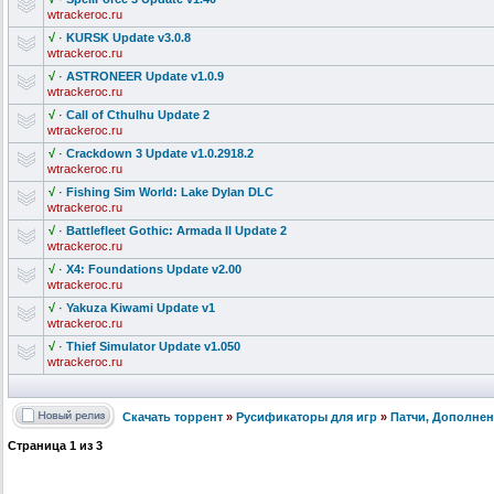
wtrackeroc.ru
√
·
KURSK Update v3.0.8
wtrackeroc.ru
√
·
ASTRONEER Update v1.0.9
wtrackeroc.ru
√
·
Call of Cthulhu Update 2
wtrackeroc.ru
√
·
Crackdown 3 Update v1.0.2918.2
wtrackeroc.ru
√
·
Fishing Sim World: Lake Dylan DLC
wtrackeroc.ru
√
·
Battlefleet Gothic: Armada II Update 2
wtrackeroc.ru
√
·
X4: Foundations Update v2.00
wtrackeroc.ru
√
·
Yakuza Kiwami Update v1
wtrackeroc.ru
√
·
Thief Simulator Update v1.050
wtrackeroc.ru
Скачать торрент
»
Русификаторы для игр
»
Патчи, Дополне
Страница
1
из
3