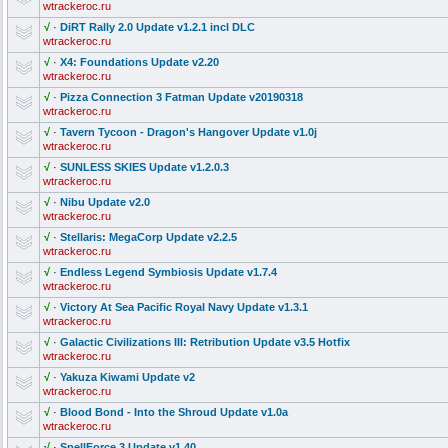
wtrackeroc.ru
√
·
DiRT Rally 2.0 Update v1.2.1 incl DLC
wtrackeroc.ru
√
·
X4: Foundations Update v2.20
wtrackeroc.ru
√
·
Pizza Connection 3 Fatman Update v20190318
wtrackeroc.ru
√
·
Tavern Tycoon - Dragon's Hangover Update v1.0j
wtrackeroc.ru
√
·
SUNLESS SKIES Update v1.2.0.3
wtrackeroc.ru
√
·
Nibu Update v2.0
wtrackeroc.ru
√
·
Stellaris: MegaCorp Update v2.2.5
wtrackeroc.ru
√
·
Endless Legend Symbiosis Update v1.7.4
wtrackeroc.ru
√
·
Victory At Sea Pacific Royal Navy Update v1.3.1
wtrackeroc.ru
√
·
Galactic Civilization
s III: Retribution Update v3.5 Hotfix
wtrackeroc.ru
√
·
Yakuza Kiwami Update v2
wtrackeroc.ru
√
·
Blood Bond - Into the Shroud Update v1.0a
wtrackeroc.ru
√
·
SpellForce 3 Update v1.40