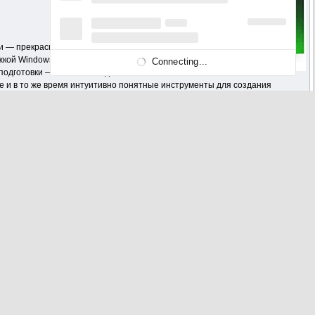
и — прекрасная основа для
жкой Windows 10,
Connecting...
одготовки — от новичков до
 и в то же время интуитивно понятные инструменты для создания
с CorelDRAW на свой лад!
объявлений, буклетов и рекламных щитов и является оптимальным
 разработки дизайнерской одежды. Создавать замысловатые рисунки и
но расширили свои возможности в сравнении с предыдущими версиями и