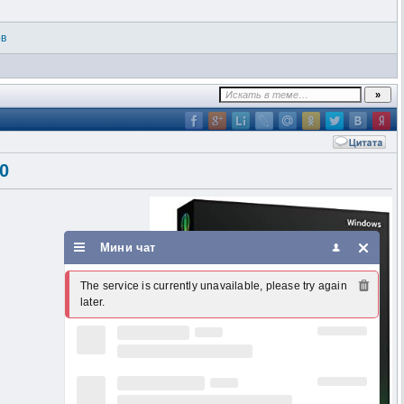
ов
0
Мини чат
The service is currently unavailable, please try again 
later.