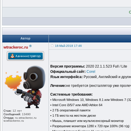
Автор
®
18-Май-2018 17:46
wtrackeroc.ru
Версия программы:
2020 22.1.1.523 Full / Lite
Официальный сайт:
Corel
Язык интерфейса:
Русский, Английский и други
Лечение:
не требуется (инсталлятор уже проле
Системные требования:
• Microsoft Windows 10, Windows 8.1 или Windows 7 (
• Intel Core i3/5/7 или AMD Athlon 64
• 2 ГБ оперативной памяти
Стаж:
12 лет
Сообщений:
13490
• 1 ГБ места на жестком диске
Откуда:
ru.wtrackero
c.ru
w.wtrackeroc
.ru
• Мышь, планшет или мультисенсорный монитор
• Разрешение монитора 1280 x 720 при 100% (96 т/д)