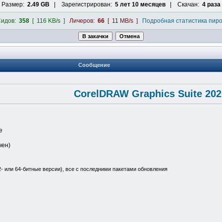
Размер:
2.49 GB
| Зарегистрирован:
5 лет 10 месяцев
| Скачан:
4 раза
Сидов:
358
[ 116 KB/s ]
Личеров:
66
[ 11 MB/s ]
Подробная статистика пир
Сообщение
CorelDRAW Graphics Suite 202
е
чен)
32- или 64-битные версии), все с последними пакетами обновления