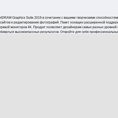
DRAW Graphics Suite 2019 в сочетании с вашими творческими способностям
б-сайтов и редактированию фотографий. Пакет оснащен расширенной поддер
жкой мониторов 4K. Продукт позволяет дизайнерам самых разных уровней п
биваться высококлассных результатов. Откройте для себя профессиональные
размещения в социальных сетях и других оригинальных проектов. Работайте 
ов для создания иллюстраций, логотипов, брошюр, бюллетеней, рекламных 
кет прекрасно подходит для создания новых тенденций в индустрии моды и
может мощный арсенал инструментов. CorelDRAW и Corel PHOTO-PAINT замет
асли.