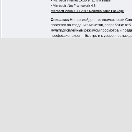
• Microsoft Internet Explorer 11 или выше
• Microsoft .Net Framework 4.6
Microsoft Visual C++ 2017 Redistributable Package
Описание:
Непревзойденные возможности Corel
проектов по созданию макетов, разработке ве
мультидисплейным режимом просмотра и поддер
профессионалов — быстро и с уверенностью до
логотипов, брошюр, веб-графики, рекламы для 
Пакет предоставляет полный набор инструмент
графическим решением. Данный программный па
распределять их по полю изображения вам по
аналогами программного обеспечения этой отр
Состав пакета CorelDRAW Graphics Suite:
Лучшие функции CorelDRAW Graphics Suite:
Особенности сборки:
Контрольные суммы:
Скрытый текст