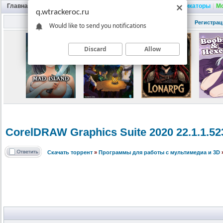
Главная
|
Портал
|
Трекер
|
Поиск
|
FAQ
|
Трейнеры
|
Русификаторы
|
М
q.wtrackeroc.ru
Регистрац
Would like to send you notifications
Discard
Allow
CorelDRAW Graphics Suite 2020 22.1.1.523
Скачать торрент
»
Программы для работы с мультимедиа и 3D