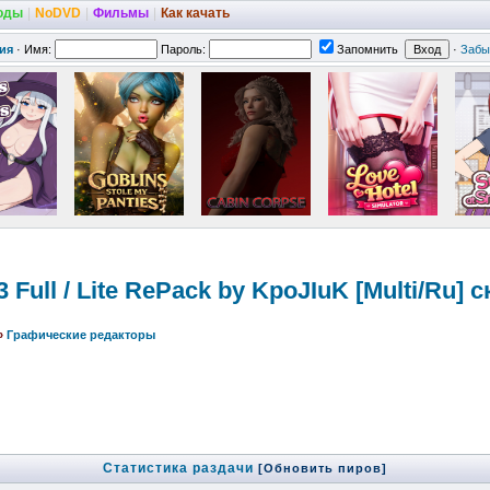
оды
|
NoDVD
|
Фильмы
|
Как качать
ия
·
Имя:
Пароль:
Запомнить
·
Забы
 Full / Lite RePack by KpoJIuK [Multi/Ru] 
»
Графические редакторы
Статистика раздачи
[Обновить пиров]