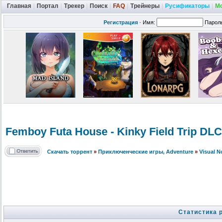
Главная
|
Портал
|
Трекер
|
Поиск
|
FAQ
|
Трейнеры
|
Русификаторы
|
М
Регистрация
·
Имя:
Парол
Femboy Futa House - Kinky Field Trip DL
Скачать торрент
»
Приключенческие игры, Adventure
»
Visual 
Статистика 