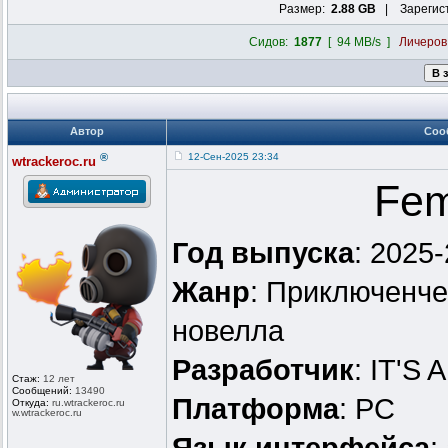
Размер:
2.88 GB
| Зарегис
Сидов:
1877
[ 94 MB/s ]
Личеро
Автор
Соо
®
12-Сен-2025 23:34
wtrackeroc.ru
Fem
Год выпуска
: 2025
Жанр
: Приключенче
новелла
Разработчик
: IT'S 
Стаж:
12 лет
Сообщений:
13490
Платформа
: PC
Откуда:
ru.wtrackero
c.ru
w.wtrackeroc
.ru