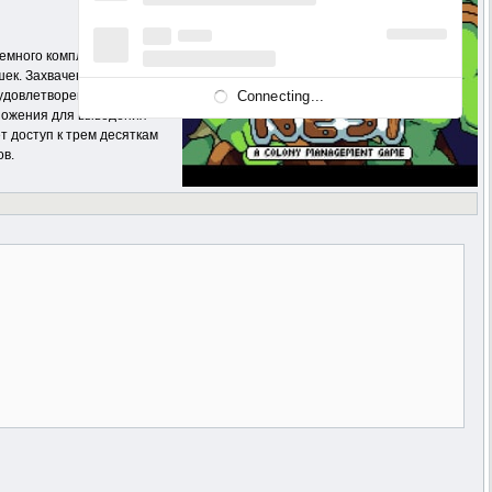
емного комплекса.
ушек. Захваченные женщины
Connecting...
 удовлетворенности
множения для выведения
 доступ к трем десяткам
ов.