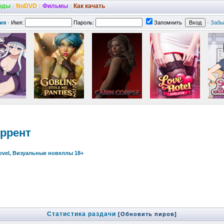
оды
|
NoDVD
|
Фильмы
|
Как качать
ия
·
Имя:
Пароль:
Запомнить
·
Забы
оррент
Novel, Визуальные новеллы 18+
Статистика раздачи
[Обновить пиров]