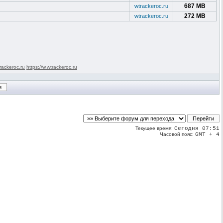
687 MB
wtrackeroc.ru
272 MB
wtrackeroc.ru
rackeroc.ru
https://w.wtrackeroc.ru
Текущее время:
Сегодня 07:51
Часовой пояс:
GMT + 4