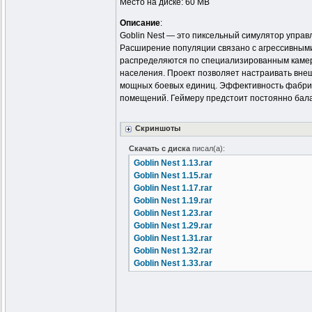
Место на диске: 60 MB
Описание
:
Goblin Nest — это пиксельный симулятор управ
Расширение популяции связано с агрессивным
распределяются по специализированным камера
населения. Проект позволяет настраивать вне
мощных боевых единиц. Эффективность фабрики
помещений. Геймеру предстоит постоянно бал
Скриншоты
Скачать с диска
писал(а):
Goblin Nest 1.13.rar
Goblin Nest 1.15.rar
Goblin Nest 1.17.rar
Goblin Nest 1.19.rar
Goblin Nest 1.23.rar
Goblin Nest 1.29.rar
Goblin Nest 1.31.rar
Goblin Nest 1.32.rar
Goblin Nest 1.33.rar