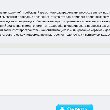
ления колонией, требующий грамотного распределения ресурсов внутри подз
и вылазками в соседние поселения, откуда отряды приносят плененных дев
м, где их эксплуатация обеспечивает приток провизии и повышает уровень
шний вид узниц, снимая элементы гардероба, и инициировать процессы раз
 зависит от пространственной оптимизации: комбинирование чертежей дает
ансировать между поддержанием настроения подопечных и контролем доход