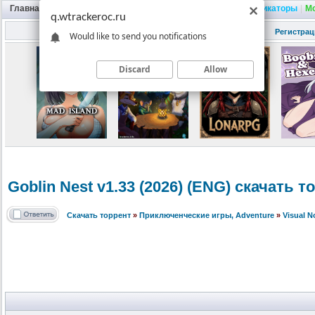
Главная
|
Портал
|
Трекер
|
Поиск
|
FAQ
|
Трейнеры
|
Русификаторы
|
М
q.wtrackeroc.ru
Регистрац
Would like to send you notifications
Discard
Allow
Goblin Nest v1.33 (2026) (ENG) скачать т
Скачать торрент
»
Приключенческие игры, Adventure
»
Visual 