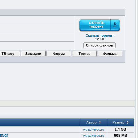
Скачать торрент
12 KB
Автор
Размер
1.4 GB
wtrackeroc.ru
608 MB
/ENG)
wtrackeroc.ru