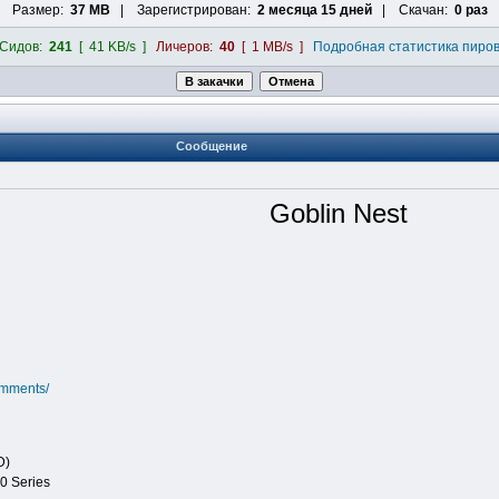
Размер:
37 MB
| Зарегистрирован:
2 месяца 15 дней
| Скачан:
0 раз
Сидов:
241
[ 41 KB/s ]
Личеров:
40
[ 1 MB/s ]
Подробная статистика пиро
Сообщение
Goblin Nest
omments/
D)
0 Series