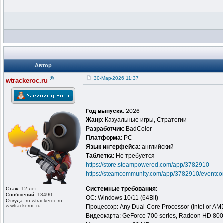
Автор
®
30-Мар-2026 11:37
wtrackeroc.ru
Год выпуска
: 2026
Жанр
: Казуальные игры, Стратегии
Разработчик
: BadColor
Платформа
: PC
Язык интерфейса
: английский
Таблeтка
: Не требуется
https://store.steampowered.com/app/3782910
https://steamcommunity.com/app/3782910/eventc
Системные требования
:
Стаж:
12 лет
Сообщений:
13490
ОС: Windows 10/11 (64Bit)
Откуда:
ru.wtrackero
c.ru
w.wtrackeroc
.ru
Процессор: Any Dual-Core Processor (Intel or AM
Видеокарта: GeForce 700 series, Radeon HD 800