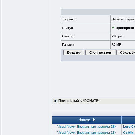
Торрент:
Зарегистриро
Статус:
√
проверено
Скачан:
218 раз
Размер:
37 MB
Помощь сайту *DONATE*
Форум
Visual Novel, Визуальные новеллы 18+
Lord Go
Visual Novel, Визуальные новеллы 18+
Goblin 