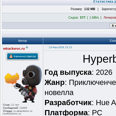
Статистика 
Размер:
132 MB
| Зарегист
Сидов:
577
[ 1 MB/s ]
Личеро
Автор
Соо
®
13-Апр-2026 15:13
wtrackeroc.ru
Hyperb
Год выпуска
: 2026
Жанр
: Приключенче
новелла
Разработчик
: Hue A
Стаж:
12 лет
Сообщений:
13492
Платформа
: PC
Откуда:
ru.wtrackero
c.ru
w.wtrackeroc
.ru