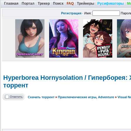
Главная
|
Портал
|
Трекер
|
Поиск
|
FAQ
|
Трейнеры
|
Русификаторы
|
М
Регистрация
·
Имя:
Парол
Hyperborea Hornysolatio
n / Гиперборея:
торрент
Скачать торрент
»
Приключенческие игры, Adventure
»
Visual 