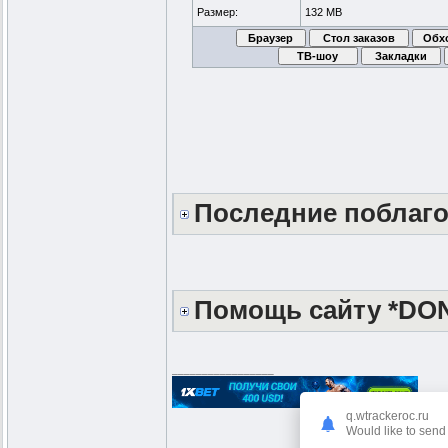
Размер:
132 MB
Последние поблаг
Помощь сайту *DO
_________________
Рабоч
q.wtrackeroc.ru
Would like to send 