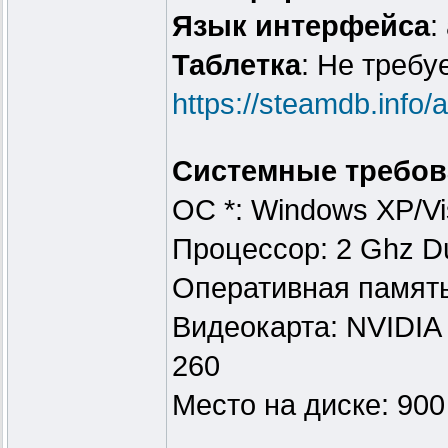
Язык интерфейса
:
Таблeтка
: Не требу
https://steamdb.info
Системные требов
ОС *: Windows XP/Vi
Процессор: 2 Ghz D
Оперативная памят
Видеокарта: NVIDIA
260
Место на диске: 90