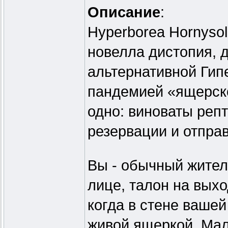
Описание
:
Hyperborea Hornysol
новелла дистопия, 
альтернативной Гип
пандемией «ящерско
одно: виноваты репт
резервации и отпра
Вы - обычный жител
лице, талон на выхо
когда в стене ваше
живой ящеркой. Мале